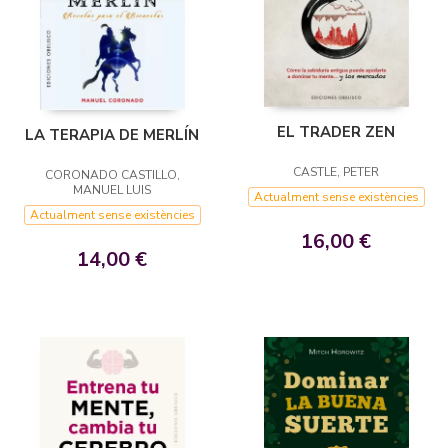
EL TRADER ZEN
LA TERAPIA DE MERLÍN
CASTLE, PETER
CORONADO CASTILLO,
MANUEL LUIS
Actualment sense existències
Actualment sense existències
16,00 €
14,00 €