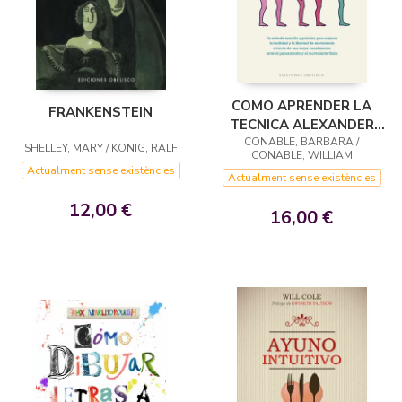
COMO APRENDER LA
FRANKENSTEIN
TECNICA ALEXANDER
CONABLE, BARBARA /
(N.E.)
SHELLEY, MARY / KONIG, RALF
CONABLE, WILLIAM
Actualment sense existències
Actualment sense existències
12,00 €
16,00 €