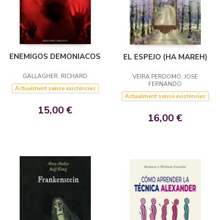
ENEMIGOS DEMONIACOS
EL ESPEJO (HA MAREH)
GALLAGHER, RICHARD
VEIRA PERDOMO, JOSE
FERNANDO
Actualment sense existències
Actualment sense existències
15,00 €
16,00 €