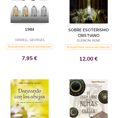
1984
SOBRE ESOTERISMO
CRISTIANO
ORWELL, GEORGES
GUENON, RENE
Actualment sense existències
Actualment sense existències
7,95 €
12,00 €