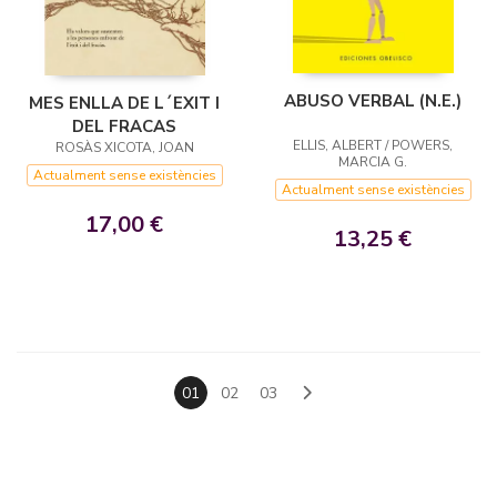
ABUSO VERBAL (N.E.)
MES ENLLA DE L´EXIT I
DEL FRACAS
ELLIS, ALBERT / POWERS,
ROSÀS XICOTA, JOAN
MARCIA G.
Actualment sense existències
Actualment sense existències
17,00 €
13,25 €
01
02
03