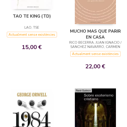
TAO TE KING (TD)
LAO, TSE
MUCHO MAS QUE PARIR
Actualment sense existències
EN CASA
RICO BECERRA, JUAN IGNACIO /
15,00 €
SANCHEZ NAVARRO, CARMEN
Actualment sense existències
22,00 €