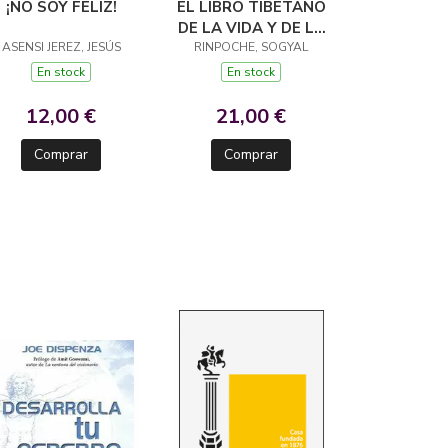
¡NO SOY FELIZ!
EL LIBRO TIBETANO
DE LA VIDA Y DE LA
ASENSI JEREZ, JESÚS
RINPOCHE, SOGYAL
MUERTE
En stock
En stock
12,00 €
21,00 €
Comprar
Comprar