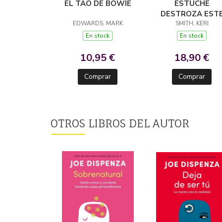
EL TAO DE BOWIE
ESTUCHE
DESTROZA EST
EDWARDS, MARK
DIARIO JUNIO 20
SMITH, KERI
En stock
En stock
10,95 €
18,90 €
Comprar
Comprar
OTROS LIBROS DEL AUTOR