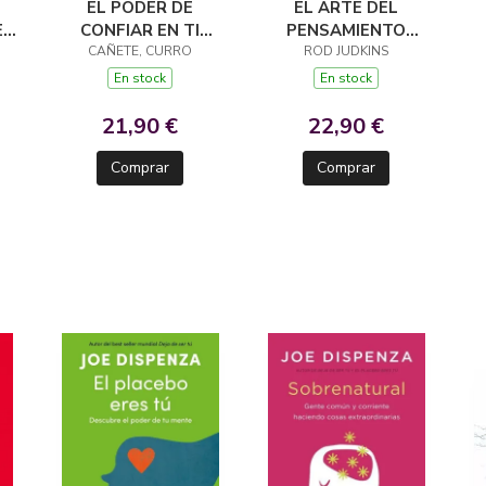
EL PODER DE
EL ARTE DEL
E
CONFIAR EN TI
PENSAMIENTO
26
(EDICION ESPECIAL)
CAÑETE, CURRO
ROD JUDKINS
CREATIVO
En stock
En stock
21,90 €
22,90 €
Comprar
Comprar