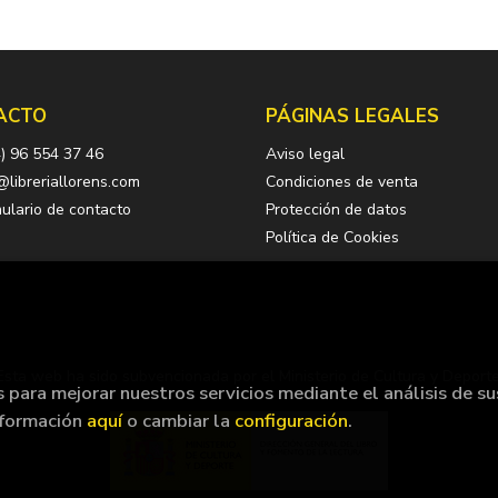
ACTO
PÁGINAS LEGALES
) 96 554 37 46
Aviso legal
@libreriallorens.com
Condiciones de venta
ulario de contacto
Protección de datos
Política de Cookies
Esta web ha sido subvencionada por el Ministerio de Cultura y Deporte
s para mejorar nuestros servicios mediante el análisis de su
nformación
aquí
o cambiar la
configuración
.