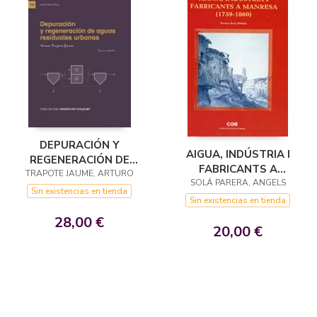
DEPURACIÓN Y
AIGUA, INDÚSTRIA I
REGENERACIÓN DE
FABRICANTS A
TRAPOTE JAUME, ARTURO
AGUAS RESIDUALES
MANRESA (1759-1860)
SOLÁ PARERA, ANGELS
URBANAS
Sin existencias en tienda
Sin existencias en tienda
28,00 €
20,00 €