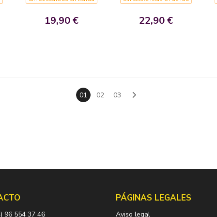
19,90 €
22,90 €
01
02
03
ACTO
PÁGINAS LEGALES
) 96 554 37 46
Aviso legal