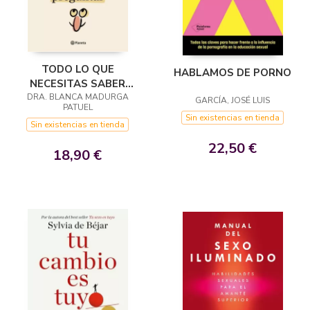
TODO LO QUE
HABLAMOS DE PORNO
NECESITAS SABER
DRA. BLANCA MADURGA
SOBRE EL PENE Y
GARCÍA, JOSÉ LUIS
PATUEL
NUNCA TE ATREVISTE A
Sin existencias en tienda
Sin existencias en tienda
PREGUNTAR
22,50 €
18,90 €