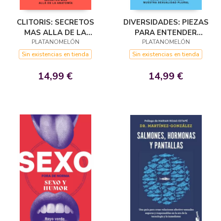
DIVERSIDADES: PIEZAS
CLITORIS: SECRETOS
PARA ENTENDER
MAS ALLA DE LA
NUESTRA SEXUALIDAD
PLATANOMELÓN
PLATANOMELÓN
ANATOMIA
PLURAL
Sin existencias en tienda
Sin existencias en tienda
14,99 €
14,99 €