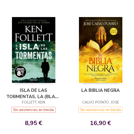
LA BIBLIA NEGRA
ISLA DE LAS
TORMENTAS, LA (BLACK
CALVO POYATO, JOSE
FOLLETT, KEN
FRIDAY)
Sin existencias en tienda
Sin existencias en tienda
16,90 €
8,95 €