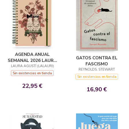
AGENDA ANUAL
GATOS CONTRA EL
SEMANAL 2026 LAURA
FASCISMO
LAURA AGUSTÍ (LALAURI)
AGUSTI "GATOS"
REYNOLDS, STEWART
Sin existencias en tienda
Sin existencias en tienda
22,95 €
16,90 €