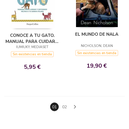
EL MUNDO DE NALA
CONOCE A TU GATO.
MANUAL PARA CUIDAR Y
NICHOLSON, DEAN
ENTENDER MEJOR A TU
IUMIUKY, MEDIASET
Sin existencias en tienda
AMIGO FELINO
Sin existencias en tienda
19,90 €
5,95 €
01
02