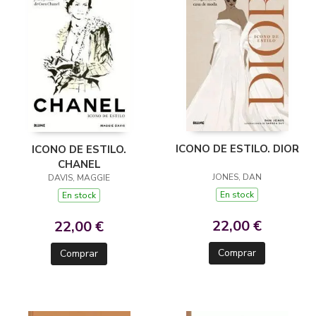
ICONO DE ESTILO. DIOR
ICONO DE ESTILO.
CHANEL
JONES, DAN
DAVIS, MAGGIE
En stock
En stock
22,00 €
22,00 €
Comprar
Comprar