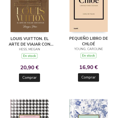
PEQUEÑO LIBRO DE
LOUIS VUITTON. EL
CHLOÉ
ARTE DE VIAJAR CON
YOUNG, CAROLINE
HESS, MEGAN
ESTILO
En stock
En stock
16,90 €
20,90 €
Comprar
Comprar