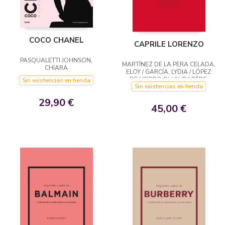
COCO CHANEL
CAPRILE LORENZO
PASQUALETTI JOHNSON,
MARTÍNEZ DE LA PERA CELADA,
CHIARA
ELOY / GARCÍA, LYDIA / LÓPEZ
DE HIERRO D’ / AUBARÈDE,
Sin existencias en tienda
Sin existencias en tienda
HELENA / GUTIERREZ, JUAN /
DESCALZO, AMALIA / VASCO,
29,90 €
EDUARDO
45,00 €