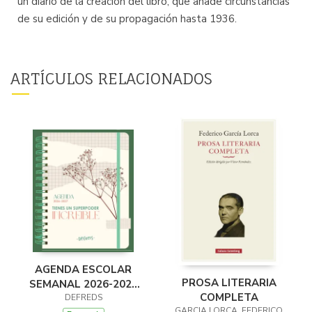
un diario de la creación del libro, que añade circunstancias
de su edición y de su propagación hasta 1936.
ARTÍCULOS RELACIONADOS
AGENDA ESCOLAR
PROSA LITERARIA
SEMANAL 2026-2027
COMPLETA
DEFREDS
DEFREDS
GARCIA LORCA, FEDERICO