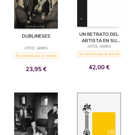
UN RETRATO DEL
DUBLINESES
ARTISTA EN SU
JUVENTUD
JOYCE, JAMES
JOYCE, JAMES
Sin existencias en tienda
Sin existencias en tienda
42,00 €
23,95 €