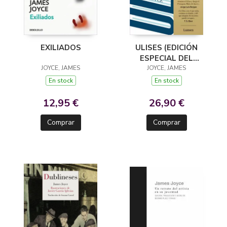
EXILIADOS
ULISES (EDICIÓN
ESPECIAL DEL
JOYCE, JAMES
CENTENARIO)
JOYCE, JAMES
En stock
En stock
12,95 €
26,90 €
Comprar
Comprar