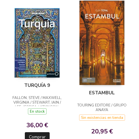
TURQUÍA 9
ESTAMBUL
FALLON, STEVE / MAXWELL,
VIRGINIA / STEWART, IAIN /
TOURING EDITORE / GRUPO
LEE, JESSICA / ATKINSON,
ANAYA
En stock
BRETT / MARK ELLIOTT
Sin existencias en tienda
36,00 €
20,95 €
Comprar