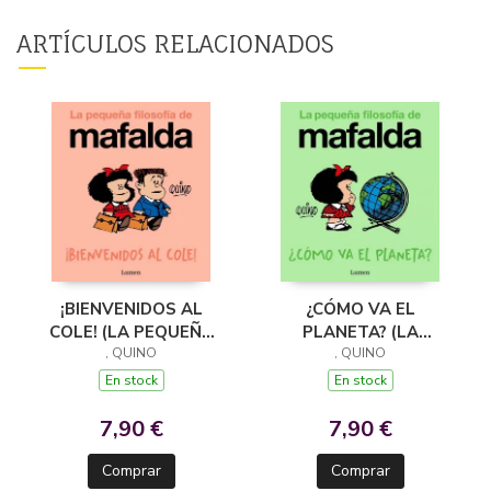
ARTÍCULOS RELACIONADOS
¡BIENVENIDOS AL
¿CÓMO VA EL
COLE! (LA PEQUEÑA
PLANETA? (LA
FILOSOFÍA DE
, QUINO
PEQUEÑA FILOSOFÍA
, QUINO
MAFALDA)
DE MAFALDA)
En stock
En stock
7,90 €
7,90 €
Comprar
Comprar