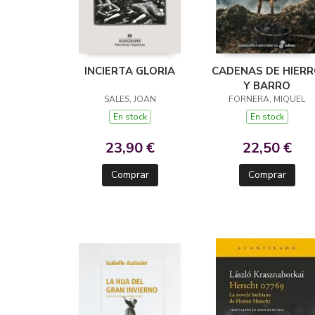
INCIERTA GLORIA
CADENAS DE HIER
Y BARRO
SALES, JOAN
FORNERA, MIQUEL
En stock
En stock
23,90 €
22,50 €
Comprar
Comprar