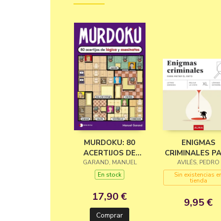
MURDOKU: 80
ENIGMAS
ACERTIJOS DE
CRIMINALES P
GARAND, MANUEL
LÓGICA Y
MATAR EL RA
AVILÉS, PEDRO
ASESINATOS
(XL)
En stock
Sin existencias e
tienda
17,90 €
9,95 €
Comprar