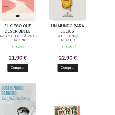
EL CIEGO QUE
UN MUNDO PARA
DESCRIBÍA EL
JULIUS
AVID MARTÍNEZ ÁLVAREZ
MUNDO
BRYCE ECHENIQUE,
(RAYDEN)
ALFREDO
En stock
En stock
21,90 €
22,90 €
Comprar
Comprar