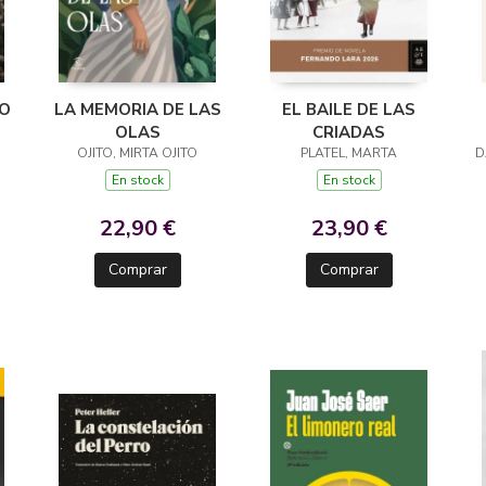
RO
LA MEMORIA DE LAS
EL BAILE DE LAS
OLAS
CRIADAS
OJITO, MIRTA OJITO
PLATEL, MARTA
D
En stock
En stock
22,90 €
23,90 €
Comprar
Comprar