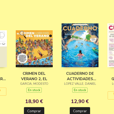
CRIMEN DEL
CUADERNO DE
ARA
VERANO 2, EL
ACTIVIDADES
G
TO
GARCIA, MODESTO
LOPEZ VALLE, DANIEL
PARA ADULTOS
L
VOL.15
n
En stock
En stock
18,90 €
12,90 €
Comprar
Comprar